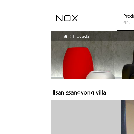
INOX
Prod
제품
Products


llsan ssangyong villa