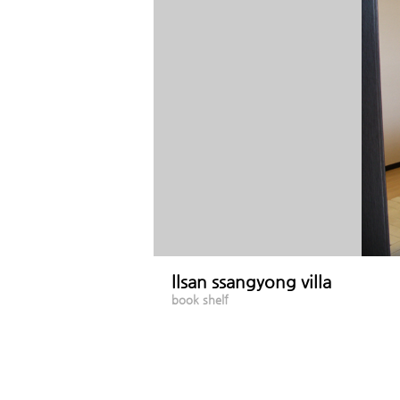
llsan ssangyong villa
book shelf